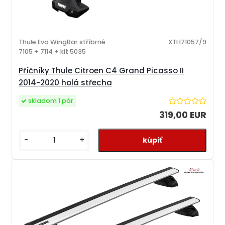
Thule Evo WingBar stříbrné
XTH71057/9
7105 + 7114 + kit 5035
Příčníky Thule Citroen C4 Grand Picasso II
2014-2020 holá střecha
skladom 1 pár
319,00 EUR
-
+