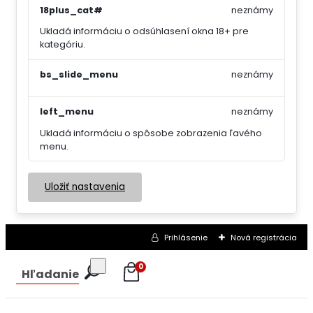
18plus_cat#
neznámy
Ukladá informáciu o odsúhlasení okna 18+ pre
kategóriu.
bs_slide_menu
neznámy
left_menu
neznámy
Ukladá informáciu o spôsobe zobrazenia ľavého
menu.
Uložiť nastavenia
Prihlásenie
Nová registrácia
0
Hľadanie