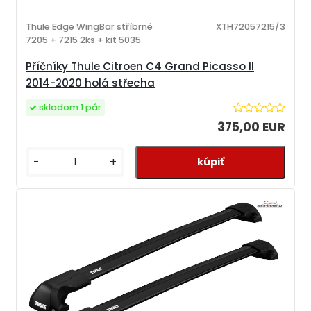
Thule Edge WingBar stříbrné
XTH72057215/3
7205 + 7215 2ks + kit 5035
Příčníky Thule Citroen C4 Grand Picasso II
2014-2020 holá střecha
skladom 1 pár
375,00 EUR
-
+