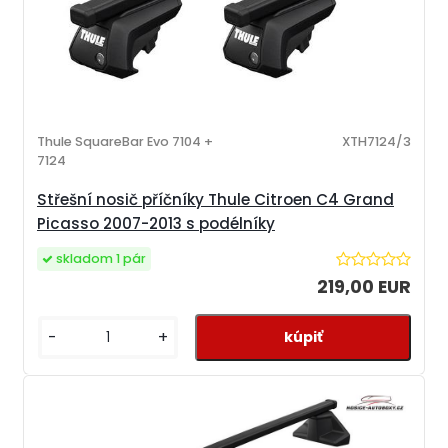
Thule SquareBar Evo 7104 +
XTH7124/3
7124
Střešní nosič příčníky Thule Citroen C4 Grand
Picasso 2007-2013 s podélníky
skladom 1 pár
219,00 EUR
-
+