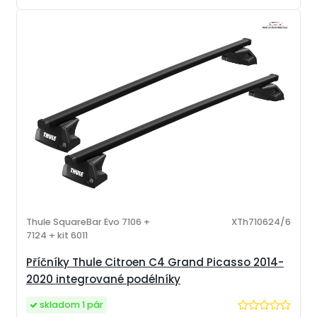
Thule SquareBar Evo 7106 +
XTh710624/6
7124 + kit 6011
Příčníky Thule Citroen C4 Grand Picasso 2014-
2020 integrované podélníky
skladom 1 pár