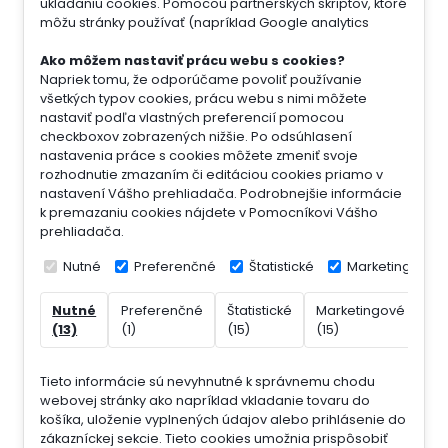
ukladaniu cookies. Pomocou partnerských skriptov, ktoré
môžu stránky používať (napríklad Google analytics
Ako môžem nastaviť prácu webu s cookies?
Napriek tomu, že odporúčame povoliť používanie
všetkých typov cookies, prácu webu s nimi môžete
nastaviť podľa vlastných preferencií pomocou
checkboxov zobrazených nižšie. Po odsúhlasení
nastavenia práce s cookies môžete zmeniť svoje
rozhodnutie zmazaním či editáciou cookies priamo v
nastavení Vášho prehliadača. Podrobnejšie informácie
k premazaniu cookies nájdete v Pomocníkovi Vášho
prehliadača.
Nutné
Preferenčné
Štatistické
Marketingové
Nutné
Preferenčné
Štatistické
Marketingové
Ne
(13)
(1)
(15)
(15)
(7)
Tieto informácie sú nevyhnutné k správnemu chodu
webovej stránky ako napríklad vkladanie tovaru do
košíka, uloženie vyplnených údajov alebo prihlásenie do
zákazníckej sekcie.
Tieto cookies umožnia prispôsobiť