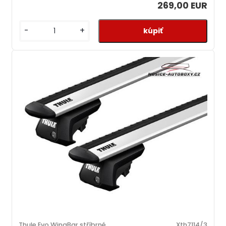
269,00 EUR
-
+
Thule Evo WingBar stříbrné
Xth7114/3