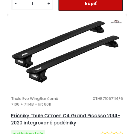
-
+
Thule Evo WingBar černé
XTHB71067114/6
7106 + 7114B + kit 6011
Příčníky Thule Citroen C4 Grand Picasso 2014-
2020 integrované podélníky
skladom 1 pár