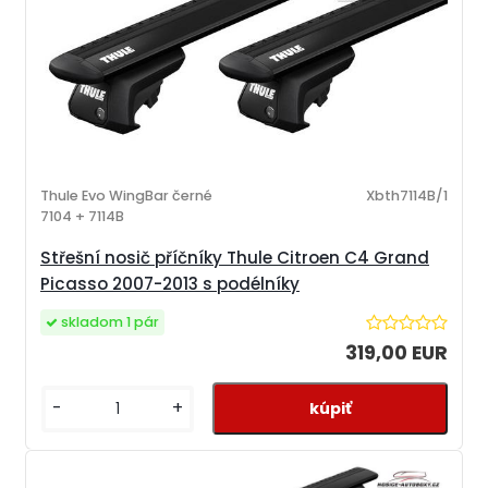
Thule Evo WingBar černé
Xbth7114B/1
7104 + 7114B
Střešní nosič příčníky Thule Citroen C4 Grand
Picasso 2007-2013 s podélníky
skladom 1 pár
319,00 EUR
-
+