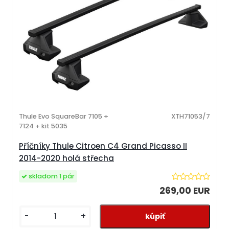
Thule Evo SquareBar 7105 +
XTH71053/7
7124 + kit 5035
Příčníky Thule Citroen C4 Grand Picasso II
2014-2020 holá střecha
skladom 1 pár
269,00 EUR
-
+