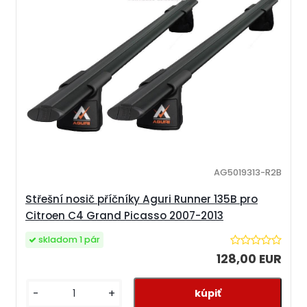
AG5019313-R2B
Střešní nosič příčníky Aguri Runner 135B pro
Citroen C4 Grand Picasso 2007-2013
skladom 1 pár
128,00 EUR
-
+