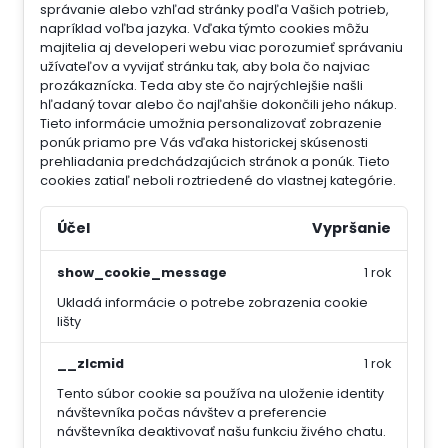
správanie alebo vzhľad stránky podľa Vašich potrieb,
napríklad voľba jazyka.
Vďaka týmto cookies môžu
majitelia aj developeri webu viac porozumieť správaniu
užívateľov a vyvijať stránku tak, aby bola čo najviac
prozákaznícka. Teda aby ste čo najrýchlejšie našli
hľadaný tovar alebo čo najľahšie dokončili jeho nákup.
Tieto informácie umožnia personalizovať zobrazenie
ponúk priamo pre Vás vďaka historickej skúsenosti
prehliadania predchádzajúcich stránok a ponúk.
Tieto
cookies zatiaľ neboli roztriedené do vlastnej kategórie.
Účel
Vypršanie
show_cookie_message
1 rok
Ukladá informácie o potrebe zobrazenia cookie
lišty
__zlcmid
1 rok
Tento súbor cookie sa používa na uloženie identity
návštevníka počas návštev a preferencie
návštevníka deaktivovať našu funkciu živého chatu.