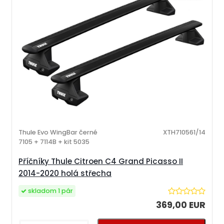
Thule Evo WingBar černé
XTH710561/14
7105 + 7114B + kit 5035
Příčníky Thule Citroen C4 Grand Picasso II
2014-2020 holá střecha
skladom 1 pár
369,00 EUR