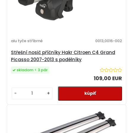
alu tyče stříbrné
0013,0016-002
Střešní nosič příčníky Hakr Citroen C4 Grand
Picasso 2007-2013 s podélníky
skladom < 3 pár
109,00 EUR
-
+