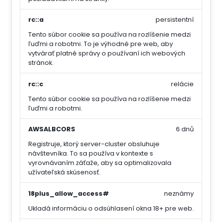
rc::a
persistentní
Tento súbor cookie sa používa na rozlíšenie medzi
ľuďmi a robotmi. To je výhodné pre web, aby
vytvárať platné správy o používaní ich webových
stránok.
rc::c
relácie
Tento súbor cookie sa používa na rozlíšenie medzi
ľuďmi a robotmi.
AWSALBCORS
6 dnů
Registruje, ktorý server-cluster obsluhuje
návštevníka. To sa používa v kontexte s
vyrovnávaním záťaže, aby sa optimalizovala
užívateľská skúsenosť.
18plus_allow_access#
neznámy
Ukladá informáciu o odsúhlasení okna 18+ pre web.