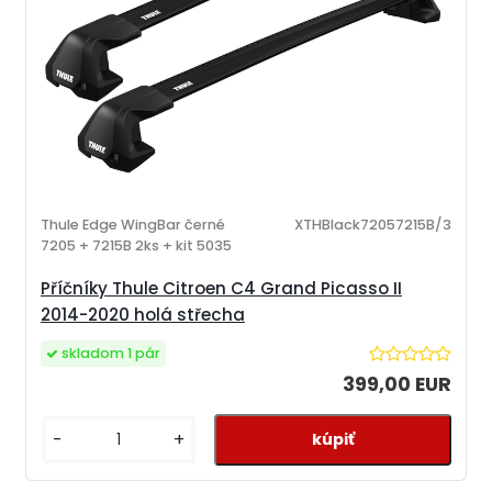
Thule Edge WingBar černé
XTHBlack72057215B/3
7205 + 7215B 2ks + kit 5035
Příčníky Thule Citroen C4 Grand Picasso II
2014-2020 holá střecha
skladom 1 pár
399,00 EUR
-
+