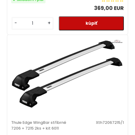
369,00 EUR
-
+
Thule Edge WingBar stříbrné
Xth72067215/1
7206 + 7215 2ks + kit 6011