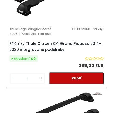
Thule Edge WingBar černé
XTHB7206B-7215B/1
7206 + 7215B 2ks + kit 6011
Příčníky Thule Citroen C4 Grand Picasso 2014-
2020 integrované podélníky
skladom 1 pár
399,00 EUR
-
+