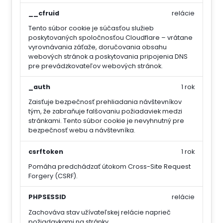
__cfruid
relácie
Tento súbor cookie je súčasťou služieb
poskytovaných spoločnosťou Cloudflare – vrátane
vyrovnávania záťaže, doručovania obsahu
webových stránok a poskytovania pripojenia DNS
pre prevádzkovateľov webových stránok.
_auth
1 rok
Zaisťuje bezpečnosť prehliadania návštevníkov
tým, že zabraňuje falšovaniu požiadaviek medzi
stránkami. Tento súbor cookie je nevyhnutný pre
bezpečnosť webu a návštevníka.
csrftoken
1 rok
Pomáha predchádzať útokom Cross-Site Request
Forgery (CSRF).
PHPSESSID
relácie
Zachováva stav užívateľskej relácie naprieč
požiadavkami na stránky.